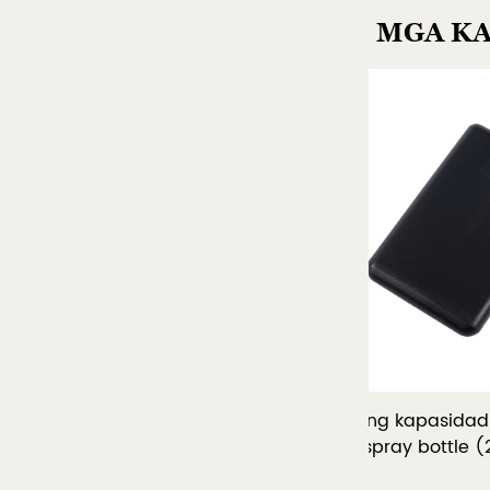
MGA K
Malaking kapasidad na card-type
Hook portabl
na PP spray bottle (20-38ml)