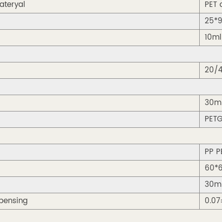
ateryal
PET 
25*
10ml
20/
30m
PET
PP P
60*
30m
pensing
0.07