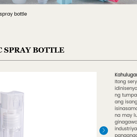
 spray bottle
C SPRAY BOTTLE
Kahuluga
Itong ser
idiniseny
ng tumpak
ang isang
isinasama
na may l
ginagawa 
industri
panganga