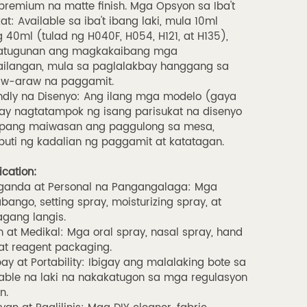
premium na matte finish. Mga Opsyon sa Iba't
at: Available sa iba't ibang laki, mula 10ml
40ml (tulad ng H040F, H054, H121, at H135),
atugunan ang magkakaibang mga
ilangan, mula sa paglalakbay hanggang sa
w-araw na paggamit.
ndly na Disenyo: Ang ilang mga modelo (gaya
ay nagtatampok ng isang parisukat na disenyo
upang maiwasan ang paggulong sa mesa,
uti ng kadalian ng paggamit at katatagan.
cation:
anda at Personal na Pangangalaga: Mga
bango, setting spray, moisturizing spray, at
gang langis.
 at Medikal: Mga oral spray, nasal spray, hand
, at reagent packaging.
ay at Portability: Ibigay ang malalaking bote sa
able na laki na nakakatugon sa mga regulasyon
n.