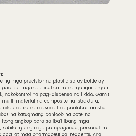
n:
ye ng mga precision na plastic spray bottle ay
o para sa mga application na nangangailangan
, nakokontrol na pag-dispensa ng likido. Gamit
 multi-material na composite na istraktura,
 nito ang isang masungit na panlabas na shell
ubos na katugmang panloob na bote, na
itong angkop para sa iba't ibang mga
ya, kabilang ang mga pampaganda, personal na
laga, at mga pharmaceutical reagents. Ang