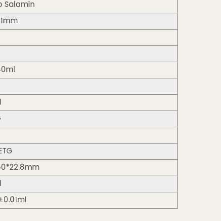
o Salamin
91mm
40ml
l
G
ETG
60*22.8mm
l
±0.01ml