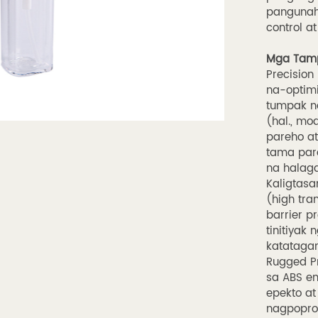
pangunah
control a
Mga Tam
Precision
na-optim
tumpak n
(hal., mo
pareho a
tama par
na halaga
Kaligtasa
(high tra
barrier p
tinitiyak
katatagan
Rugged Pr
sa ABS en
epekto at
nagpopro