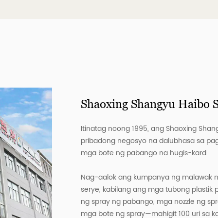
Shaoxing Shangyu Haibo Sp
Itinatag noong 1995, ang Shaoxing Shangyu
pribadong negosyo na dalubhasa sa pag
mga bote ng pabango na hugis-kard.
Nag-aalok ang kumpanya ng malawak n
serye, kabilang ang mga tubong plastik 
ng spray ng pabango, mga nozzle ng spr
mga bote ng spray—mahigit 100 uri sa k