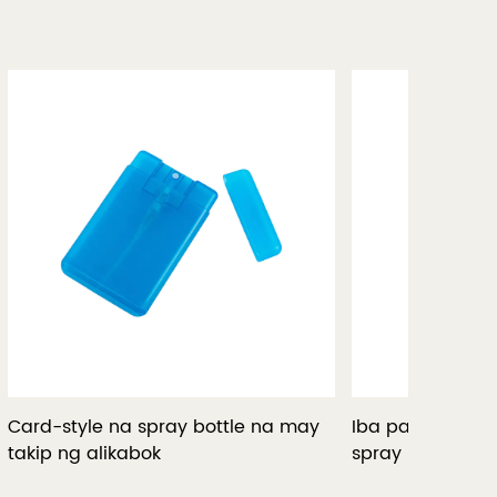
a may
Iba pang (ABS, PETG) na bote ng
Portable
spray ng materyal na card
tube