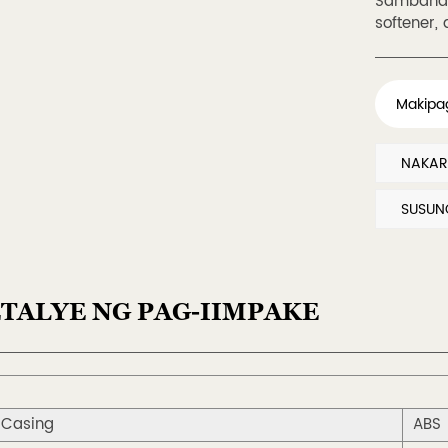
Sambahaya
softener,
Makipa
NAKARA
SUSUNO
TALYE NG PAG-IIMPAKE
 Casing
ABS