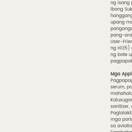
ng isang 
ibang Suk
hanggang 
upang m
panganga
pang-ara
User-Frie
ng H135) 
ng bote 
pagpapab
Mga Appli
Pagpapag
serum, pa
mahahala
Kalusugan
sanitizer
Paglalakb
mga port
sa aviatio