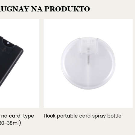
AUGNAY NA PRODUKTO
e card spray bottle
Card-style na spray bottle n
takip ng alikabok