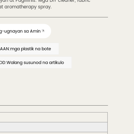
n at Paglilinis: Mga DIY cleaner, fabric
 at aromatherapy spray.
g-ugnayan sa Amin
AN:mga plastik na bote
D:Walang susunod na artikulo