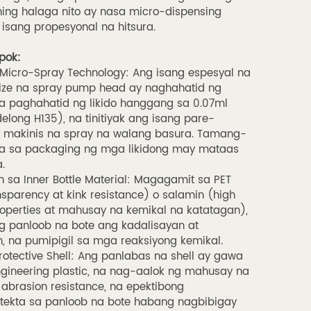
ing halaga nito ay nasa micro-dispensing
t isang propesyonal na hitsura.
pok:
 Micro-Spray Technology: Ang isang espesyal na
ize na spray pump head ay naghahatid ng
a paghahatid ng likido hanggang sa 0.07ml
delong H135), na tinitiyak ang isang pare-
t makinis na spray na walang basura. Tamang-
a sa packaging ng mga likidong may mataas
.
n sa Inner Bottle Material: Magagamit sa PET
nsparency at kink resistance) o salamin (high
roperties at mahusay na kemikal na katatagan),
 ng panloob na bote ang kadalisayan at
, na pumipigil sa mga reaksiyong kemikal.
otective Shell: Ang panlabas na shell ay gawa
gineering plastic, na nag-aalok ng mahusay na
 abrasion resistance, na epektibong
tekta sa panloob na bote habang nagbibigay