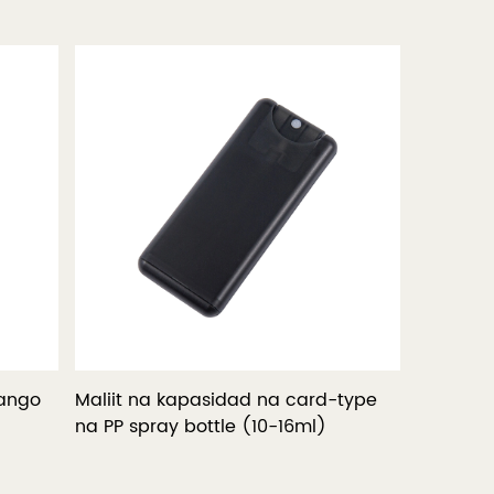
bango
Maliit na kapasidad na card-type
Iba pang
na PP spray bottle (10-16ml)
spray n