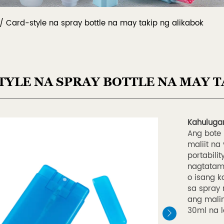
/
Card-style na spray bottle na may takip ng alikabok
TYLE NA SPRAY BOTTLE NA MAY 
Kahuluga
Ang bote 
maliit n
portabili
nagtatamp
o isang 
sa spray 
ang malin
30ml na l