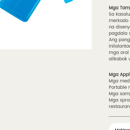
Mga Tam
Sa kasal
merkado 
na diseny
pagdala s
Ang pang
inilalant
mga oral 
alikabok 
Mga Appli
Mga medi
Portable m
Mga samp
Mga spray
restauran