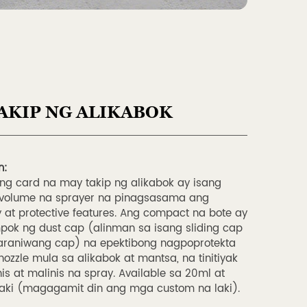
TAKIP NG ALIKABOK
n:
ng card na may takip ng alikabok ay isang
a volume na sprayer na pinagsasama ang
ty at protective features. Ang compact na bote ay
ok ng dust cap (alinman sa isang sliding cap
karaniwang cap) na epektibong nagpoprotekta
nozzle mula sa alikabok at mantsa, na tinitiyak
is at malinis na spray. Available sa 20ml at
aki (magagamit din ang mga custom na laki).