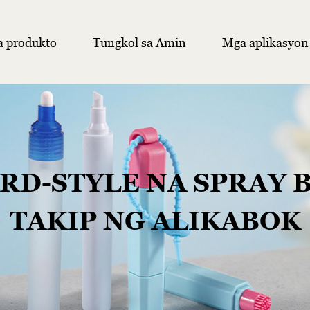
 produkto
Tungkol sa Amin
Mga aplikasyon
D-STYLE NA SPRAY 
TAKIP NG ALIKABOK