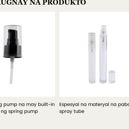
AUGNAY NA PRODUKTO
g pump na may built-in
Espesyal na materyal na pa
 ng spring pump
spray tube