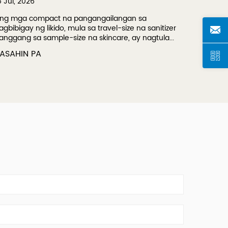
5 Jul, 2026
09 Jul, 
ng mga compact na pangangailangan sa
A polis
agbibigay ng likido, mula sa travel-size na sanitizer
dispensi
anggang sa sample-size na skincare, ay nagtula...
kinokontr
ASAHIN PA
BASAHI