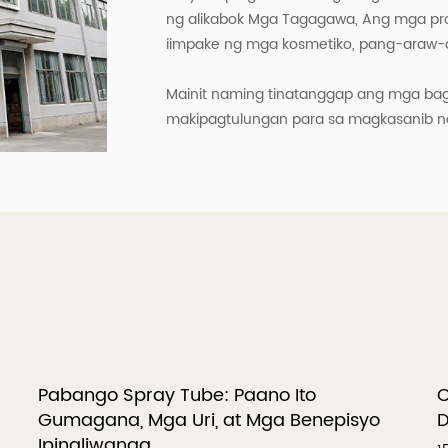
ng alikabok Mga Tagagawa
, Ang mga pr
iimpake ng mga kosmetiko, pang-araw-ar
Mainit naming tinatanggap ang mga bag
makipagtulungan para sa magkasanib n
Pabango Spray Tube: Paano Ito
C
Gumagana, Mga Uri, at Mga Benepisyo
D
Ipinaliwanag