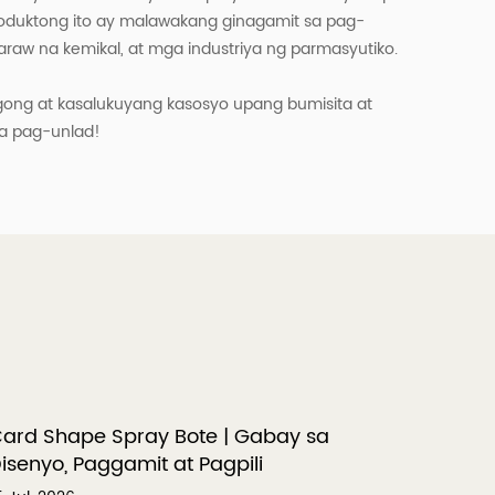
oduktong ito ay malawakang ginagamit sa pag-
aw na kemikal, at mga industriya ng parmasyutiko.
ong at kasalukuyang kasosyo upang bumisita at
a pag-unlad!
ard Shape Spray Bote | Gabay sa
Gabay 
isenyo, Paggamit at Pagpili
Uri at