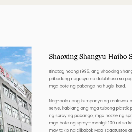
Shaoxing Shangyu Haibo Sp
Itinatag noong 1995, ang Shaoxing Shangyu
pribadong negosyo na dalubhasa sa pag
mga bote ng pabango na hugis-kard.
Nag-aalok ang kumpanya ng malawak n
serye, kabilang ang mga tubong plastik 
ng spray ng pabango, mga nozzle ng spr
mga bote ng spray—mahigit 100 uri sa k
may takip ng alikabok Mga Tagatustos
a