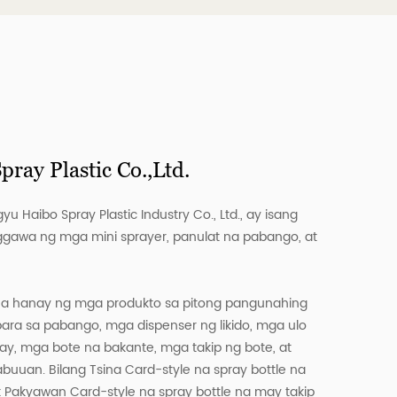
ray Plastic Co.,Ltd.
 Haibo Spray Plastic Industry Co., Ltd., ay isang
gawa ng mga mini sprayer, panulat na pabango, at
a hanay ng mga produkto sa pitong pangunahing
para sa pabango, mga dispenser ng likido, mga ulo
ay, mga bote na bakante, mga takip ng bote, at
abuuan. Bilang
Tsina Card-style na spray bottle na
t
Pakyawan Card-style na spray bottle na may takip