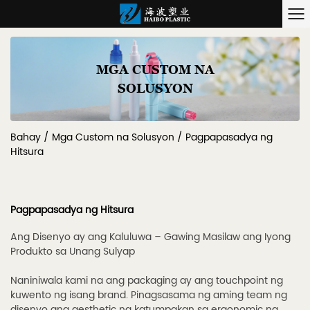
MGA CUSTOM NA
SOLUSYON
Bahay
/
Mga Custom na Solusyon
/
Pagpapasadya ng
Hitsura
Pagpapasadya ng Hitsura
Ang Disenyo ay ang Kaluluwa – Gawing Masilaw ang Iyong
Produkto sa Unang Sulyap
Naniniwala kami na ang packaging ay ang touchpoint ng
kuwento ng isang brand. Pinagsasama ng aming team ng
disenyo ang aesthetic na katumpakan sa ergonomic na