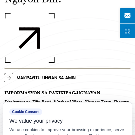
MAKIPAGTULUNGAN SA AMIN
IMPORMASYON SA PAKIKIPAG-UGNAYAN
Direksyon: 21, Zijin Road, Wushan Village, Xiaoyue Town, Shangyu
District, Shaoxing City, Zhejiang Province, China. P.C. 312367
Cookie Consent
TEL: +86-575-82718958 / +86-0575-82718978
We value your privacy
Telepono: +86-138 5858 4714
Email: frankw1117@qq.com
We use cookies to improve your browsing experience, serve